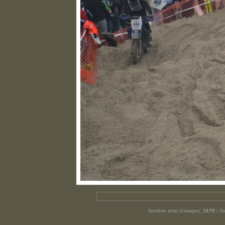
Nombre total d'images:
1679
| De