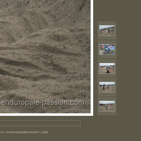
ici / enduropale@hotmail.fr
|
Aide