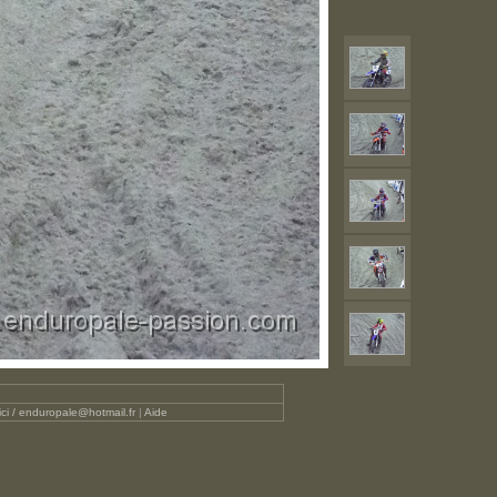
ici / enduropale@hotmail.fr
|
Aide