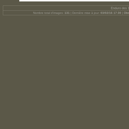
Enduro des 1
Nombre total d'images:
131
| Dernière mise à jour:
03/02/16 17:30
|
Obt