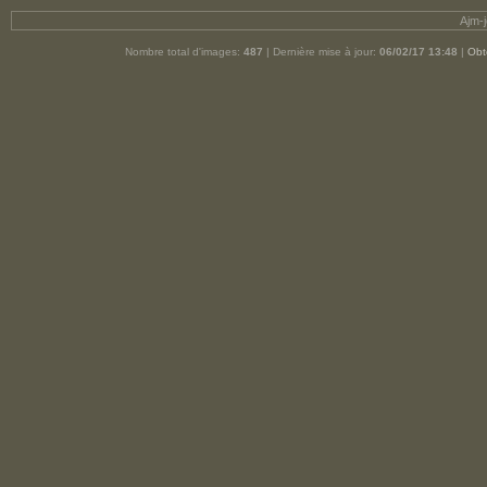
Ajm-
Nombre total d'images:
487
| Dernière mise à jour:
06/02/17 13:48
|
Obt