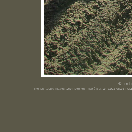
42 | endu
Nombre total d'images:
165
| Dernière mise à jour:
24/02/17 08:51
|
Obt