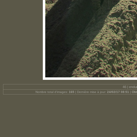
46 | endu
Nombre total d'images:
165
| Dernière mise à jour:
24/02/17 08:51
|
Obt