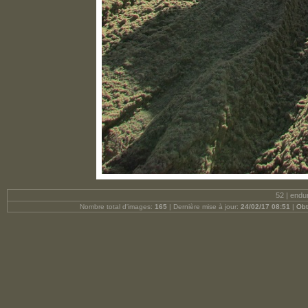
52 | endu
Nombre total d'images:
165
| Dernière mise à jour:
24/02/17 08:51
|
Obt