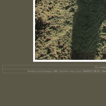
53 | endu
Nombre total d'images:
165
| Dernière mise à jour:
24/02/17 08:51
|
Obt