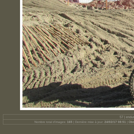
57 | endu
Nombre total d'images:
165
| Dernière mise à jour:
24/02/17 08:51
|
Obt