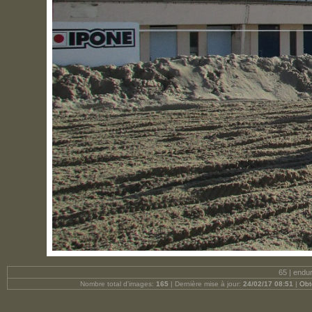
65 | endu
Nombre total d'images:
165
| Dernière mise à jour:
24/02/17 08:51
|
Obt