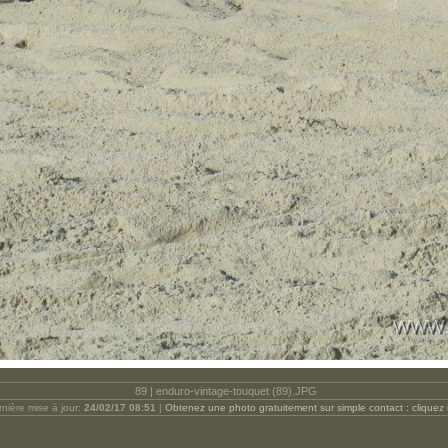
89 | enduro-vintage-touquet (89).JPG
nière mise à jour:
24/02/17 08:51
|
Obtenez une photo gratuitement sur simple contact : cliquez 