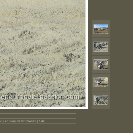
ici / enduropale@hotmail.fr
|
Aide