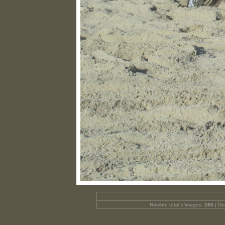
Nombre total d'images:
165
| Der