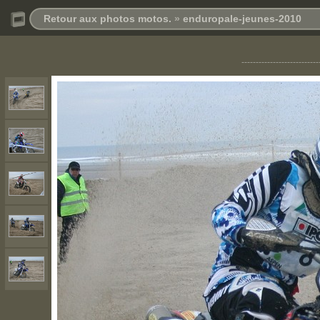
Retour aux photos motos.
»
enduropale-jeunes-2010
---------------------------