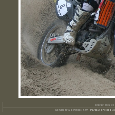
touquet-pas-de-c
Nombre total d'images:
640
|
Margaux photos : visit
---------------------------