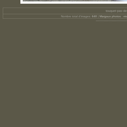
touquet-pas-de-
Nombre total d'images:
640
|
Margaux photos : visit
---------------------------