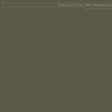
Nombre total d'images:
2348
|
Votez pour le "p
---------------------------